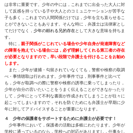
は非常に重要です。少年の中には，これまでに出会った大人に対
して反感を持っている子や大人とのコミュニケーションが苦手な
子も多く，これまでの人間関係だけでは，少年を立ち直らせるこ
とができないこともあります。そんな時に，弁護士は法律家とし
てだけでなく，
少年の頼れる兄的存在
として大きな意味を持ちま
す。
特に，
親子関係がこじれている場合や少年自身が発達障害など
の障害を抱えている場合には，必ず理解してくれる第三者の存在
が必要となりますので，早い段階で弁護士を付けることをお勧め
します。
また，少年が逮捕・勾留されていなくても，警察や検察の取調
べ・事情聴取は行われます。少年事件では，刑事事件と比べて
も，少年が取調べの際に警察や検察の誘導に乗ってしまったり，
少年が自分の言いたいことをうまく伝えることができなかったり
して，少年にとって不利な書面が作成されてしまうことが往々に
起こってしまいますので，それを防ぐためにも弁護士が早期に少
年に対してアドバイスすることが重要になります。
４ 少年の保護者をサポートするために弁護士が必要です！
少年事件において，保護者の活動は多岐にわたります。少年が
学校に通っているのなら，学校への対応がありますし，仕事をし