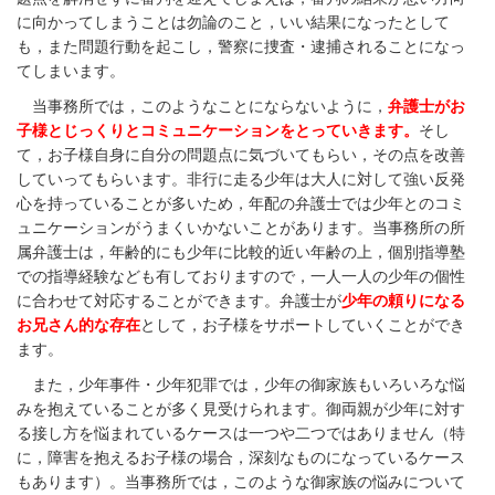
に向かってしまうことは勿論のこと，いい結果になったとして
も，また問題行動を起こし，警察に捜査・逮捕されることになっ
てしまいます。
当事務所では，このようなことにならないように，
弁護士がお
子様とじっくりとコミュニケーションをとっていきます。
そし
て，お子様自身に自分の問題点に気づいてもらい，その点を改善
していってもらいます。非行に走る少年は大人に対して強い反発
心を持っていることが多いため，年配の弁護士では少年とのコミ
ュニケーションがうまくいかないことがあります。当事務所の所
属弁護士は，年齢的にも少年に比較的近い年齢の上，個別指導塾
での指導経験なども有しておりますので，一人一人の少年の個性
に合わせて対応することができます。弁護士が
少年の頼りになる
お兄さん的な存在
として，お子様をサポートしていくことができ
ます。
また，少年事件・少年犯罪では，少年の御家族もいろいろな悩
みを抱えていることが多く見受けられます。御両親が少年に対す
る接し方を悩まれているケースは一つや二つではありません（特
に，障害を抱えるお子様の場合，深刻なものになっているケース
もあります）。当事務所では，このような御家族の悩みについて