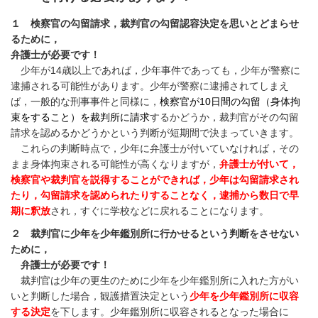
１ 検察官の勾留請求，裁判官の勾留認容決定を思いとどまらせ
るために，
弁護士が必要です！
少年が14歳以上であれば，少年事件であっても，少年が警察に
逮捕される可能性があります。少年が警察に逮捕されてしまえ
ば，一般的な刑事事件と同様に，
検察官が10日間の勾留（身体拘
束をすること）を裁判所に請求
するかどうか，裁判官がその勾留
請求を認めるかどうかという判断が短期間で決まっていきます
。
これらの判断時点で，少年に弁護士が付いていなければ，その
まま身体拘束される可能性が高くなりますが，
弁護士が付いて，
検察官や裁判官を説得することができれば，少年は勾留請求され
たり，勾留請求を認められたりすることなく，逮捕から数日で早
期に釈放
され，すぐに学校などに戻れることになります。
２ 裁判官に少年を少年鑑別所に行かせるという判断をさせない
ために，
弁護士が必要です！
裁判官は少年の更生のために少年を少年鑑別所に入れた方がい
いと判断した場合，観護措置決定という
少年を少年鑑別所に収容
する決定
を下します。少年鑑別所に収容されるとなった場合に