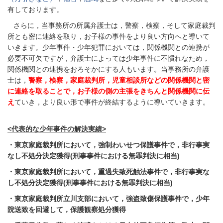
有しております。
さらに，当事務所の所属弁護士は，警察，検察，そして家庭裁判
所とも密に連絡を取り，お子様の事件をより良い方向へと導いて
いきます。少年事件・少年犯罪においては，関係機関との連携が
必要不可欠ですが，弁護士によっては少年事件に不慣れなため，
関係機関との連携をおろそかにする人もいます。当事務所の弁護
士は，
警察，検察，家庭裁判所，児童相談所などの関係機関と密
に連絡を取ることで，お子様の側の主張をきちんと関係機関に伝
え
ていき，より良い形で事件が終結するように導いていきます。
<代表的な少年事件の解決実績>
・東京家庭裁判所において，強制わいせつ保護事件で，非行事実
なし不処分決定獲得(刑事事件における無罪判決に相当)
・東京家庭裁判所において，重過失致死触法事件で，非行事実な
し不処分決定獲得(刑事事件における無罪判決に相当)
・東京家庭裁判所立川支部において，強盗致傷保護事件で，少年
院送致を回避して，保護観察処分獲得