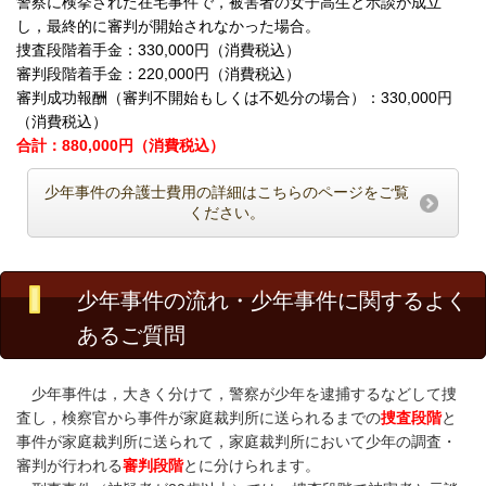
警察に検挙された在宅事件で，被害者の女子高生と示談が成立
し，最終的に審判が開始されなかった場合。
捜査段階着手金：330,000円（消費税込）
審判段階着手金：220,000円（消費税込）
審判成功報酬（審判不開始もしくは不処分の場合）：330,000円
（消費税込）
合計：880,000円（消費税込）
少年事件の弁護士費用の詳細はこちらのページをご覧
ください。
少年事件の流れ・少年事件に関するよく
あるご質問
少年事件は，大きく分けて，警察が少年を逮捕するなどして捜
査し，検察官から事件が家庭裁判所に送られるまでの
捜査段階
と
事件が家庭裁判所に送られて，家庭裁判所において少年の調査・
審判が行われる
審判段階
とに分けられます。