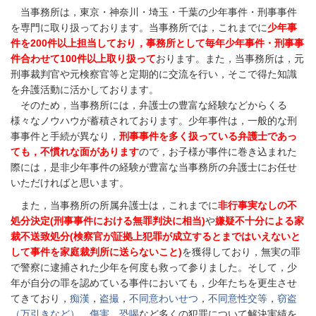
当事務所は，東京・神奈川・埼玉・千葉の少年事件・刑事事件
を専門に取り扱っております。当事務所では，これまでに
少年事
件を200件以上担当しており，事務所として毎年少年事件・刑事事
件合わせて100件以上取り扱って
おります。また，当事務所は，元
刑事裁判官や元検察官等と定期的に交流を行い，そこで得た知識
を弁護活動に活かしております。
そのため，当事務所には，弁護士の豊富な経験などからくる
様々なノウハウが蓄積されております。少年事件は，一般的な刑
事事件と手続が異なり，
刑事事件を多く扱っている弁護士であっ
ても，不慣れな面があります
ので，お子様が事件に巻き込まれた
際には，是非少年事件の経験が豊富な当事務所の弁護士にお任せ
いただければと思います。
また，当事務所の所属弁護士は，これまでに
非行事実なしの不
処分決定(刑事事件における無罪判決に相当)
や
嫌疑不十分による家
裁不送致処分(検察官が証拠上犯罪が成立するとまではいえないと
して事件を家庭裁判所に送らないこと)
を獲得しており，無実の罪
で警察に逮捕された少年を何度も救って参りました。そして，少
年が自分の罪を認めている事件においても，少年たちを更生させ
てきており，
痴漢
，
盗撮
，
不同意わいせつ
，
不同意性交等
，
窃盗
（万引きなど）
，
傷害
，
恐喝
など多くの犯罪について解決実績を