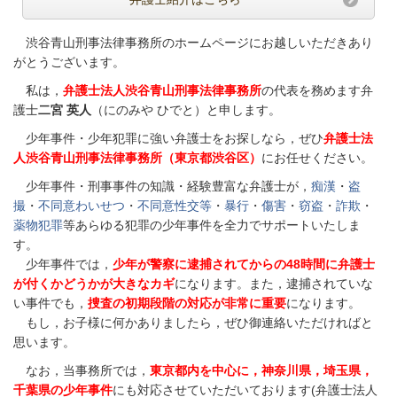
渋谷青山刑事法律事務所のホームページに
お越しいただきあり
がとうございます。
私は，
弁護士法人渋谷青山刑事法律事務所
の代表を務めます弁
護士
二宮 英人
（にのみや ひでと）と申します。
少年事件・少年犯罪に強い弁護士をお探しなら，ぜひ
弁護士法
人渋谷青山刑事法律事務所（東京都渋谷区）
にお任せください。
少年事件・刑事事件の知識・経験豊富な弁護士が，
痴漢
・
盗
撮
・
不同意わいせつ
・
不同意性交等
・
暴行
・
傷害
・
窃盗
・
詐欺
・
薬物犯罪
等あらゆる犯罪の少年事件を全力でサポートいたしま
す。
少年事件では，
少年が警察に逮捕されてからの48時間に弁護士
が付くかどうかが大きなカギ
になります。また，逮捕されていな
い事件でも，
捜査の初期段階の対応が非常に重要
になります。
もし，お子様に何かありましたら，ぜひ御連絡いただければと
思います。
なお，当事務所では，
東京都内を中心に，神奈川県，埼玉県，
千葉県の少年事件
にも対応させていただいております(弁護士法人