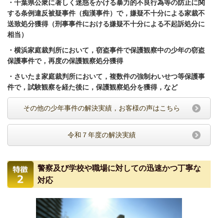
・千葉県公衆に著しく迷惑をかける暴力的不良行為等の防止に関
する条例違反被疑事件（痴漢事件）で，嫌疑不十分による家裁不
送致処分獲得（刑事事件における嫌疑不十分による不起訴処分に
相当）
・横浜家庭裁判所において，窃盗事件で保護観察中の少年の窃盗
保護事件で，再度の保護観察処分獲得
・さいたま家庭裁判所において，複数件の強制わいせつ等保護事
件で，試験観察を経た後に，保護観察処分を獲得，など
その他の少年事件の解決実績，お客様の声はこちら
令和７年度の解決実績
警察及び学校や職場に対しての迅速かつ丁寧な
対応