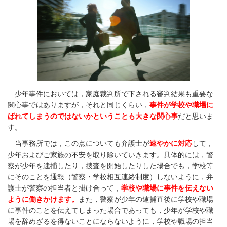
少年事件においては，家庭裁判所で下される審判結果も重要な
関心事ではありますが，それと同じくらい，
事件が学校や職場に
ばれてしまうのではないかということも大きな関心事
だと思いま
す。
当事務所では，この点についても弁護士が
速やかに対応
して，
少年およびご家族の不安を取り除いていきます。具体的には，警
察が少年を逮捕したり，捜査を開始したりした場合でも，学校等
にそのことを通報（警察・学校相互連絡制度）しないように，弁
護士が警察の担当者と掛け合って，
学校や職場に事件を伝えない
ように働きかけます。
また，警察が少年の逮捕直後に学校や職場
に事件のことを伝えてしまった場合であっても，少年が学校や職
場を辞めざるを得ないことにならないように，学校や職場の担当