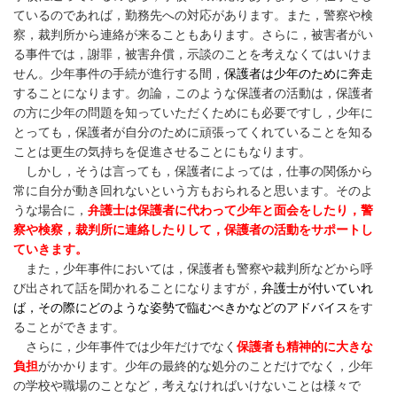
ているのであれば，勤務先への対応があります。また，警察や検
察，裁判所から連絡が来ることもあります。さらに，被害者がい
る事件では，謝罪，被害弁償，示談のことを考えなくてはいけま
せん。少年事件の手続が進行する間，
保護者は少年のために奔走
することになります。勿論，このような保護者の活動は，保護者
の方に少年の問題を知っていただくためにも必要ですし，少年に
とっても，保護者が自分のために頑張ってくれていることを知る
ことは更生の気持ちを促進させることにもなります。
しかし，そうは言っても，保護者によっては，仕事の関係から
常に自分が動き回れないという方もおられると思います。そのよ
うな場合に，
弁護士は保護者に代わって少年と面会をしたり，警
察や検察，裁判所に連絡したりして，保護者の活動をサポートし
ていきます。
また，少年事件においては，保護者も警察や裁判所などから呼
び出されて話を聞かれることになりますが，
弁護士が付いていれ
ば，その際にどのような姿勢で臨むべきかなどのアドバイス
をす
ることができます。
さらに，少年事件では少年だけでなく
保護者も精神的に大きな
負担
がかかります。少年の最終的な処分のことだけでなく，少年
の学校や職場のことなど，考えなければいけないことは様々で