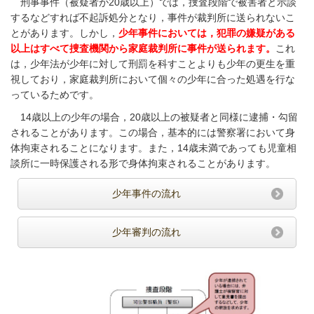
刑事事件（被疑者が20歳以上）
では，捜査段階で被害者と示談
するなどすれば不起訴処分となり，事件が裁判所に送られないこ
とがあります。しかし，
少年事件においては，犯罪の嫌疑がある
以上はすべて捜査機関から家庭裁判所に事件が送られます。
これ
は，少年法が少年に対して刑罰を科すことよりも少年の更生を重
視しており，家庭裁判所において個々の少年に合った処遇を行な
っているためです。
14歳以上の少年の場合，20歳以上の被疑者と同様に逮捕・勾留
されることがあります。この場合，基本的には警察署において身
体拘束されることになります。また，14歳未満であっても児童相
談所に一時保護される形で身体拘束されることがあります。
少年事件の流れ
少年審判の流れ