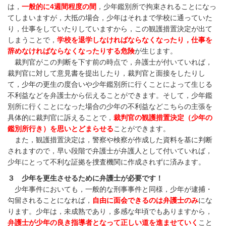
は，
一般的に4週間程度の間
，少年鑑別所で拘束されることになっ
てしまいますが，大抵の場合，少年はそれまで学校に通っていた
り，仕事をしていたりしていますから，この観護措置決定が出て
しまうことで，
学校を退学しなければならなくなったり，仕事を
辞めなければならなくなったりする危険
が生じます。
裁判官がこの判断を下す前の時点で，弁護士が付いていれば，
裁判官に対して意見書を提出したり，裁判官と面接をしたりし
て，少年の更生の度合いや少年鑑別所に行くことによって生じる
不利益などを弁護士から伝えることができます。そして，少年鑑
別所に行くことになった場合の少年の不利益などこちらの主張を
具体的に裁判官に訴えることで，
裁判官の観護措置決定（少年の
鑑別所行き）を思いとどまらせる
ことができます。
また，観護措置決定は，警察や検察が作成した資料を基に判断
されますので，早い段階で弁護士が弁護人として付いていれば，
少年にとって不利な証拠を捜査機関に作成されずに済みます。
３ 少年を更生させるために弁護士が必要です！
少年事件においても，一般的な刑事事件と同様，少年が逮捕・
勾留されることになれば，
自由に面会できるのは弁護士のみ
にな
ります。少年は，未成熟であり，多感な年頃でもありますから，
弁護士が少年の良き指導者となって正しい道を進ませていく
こと