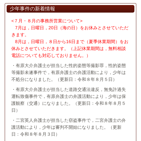
少年事件の新着情報
<７月・８月の事務所営業について>
7月は，日曜日，20日（海の日）をお休みとさせていただ
きます。
8月は，日曜日，８日から16日まで（夏季休業期間）をお
休みとさせていただきます。（上記休業期間は，無料相談
電話についても対応しておりません。）
・有原大介弁護士が担当した性的姿態等撮影罪，性的姿態
等撮影未遂事件で，有原弁護士の弁護活動により，少年は
不処分になりました。（更新日：令和８年８月５日）
・有原大介弁護士が担当した道路交通法違反，無免許過失
運転致傷事件で，有原弁護士の弁護活動により，少年は保
護観察（交通）になりました。（更新日：令和８年８月５
日）
・二宮英人弁護士が担当した窃盗事件で，二宮弁護士の弁
護活動により，少年は審判不開始になりました。（更新
日：令和８年８月３日）