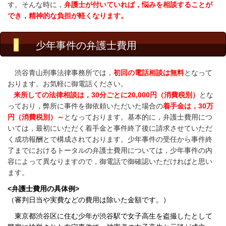
す。そんな時に，
弁護士が付いていれば，悩みを相談することが
でき，精神的な負担が軽くなります。
少年事件の弁護士費用
渋谷青山刑事法律事務所では，
初回の電話相談は無料
となって
おります。お気軽に御電話ください。
来所しての法律相談は，30分ごとに20,000円（消費税別）
とな
っており，弊所に事件を御依頼いただいた場合の
着手金は，30万
円（消費税別）～
となっております。基本的に，弁護士費用につ
いては，最初にいただく着手金と事件終了後に請求させていただ
く成功報酬とで構成されております。少年事件の受任から事件終
了までにおけるトータルの弁護士費用については，少年事件の内
容によって異なりますので，御電話で御確認いただければと思い
ます。
<弁護士費用の具体例>
（審判日当や実費などの費用は除いた金額です。）
東京都渋谷区に住む少年が渋谷駅で女子高生を盗撮したとして