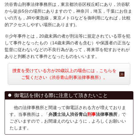
渋谷青山刑事法律事務所は，東京都渋谷区桜丘町にあり，渋谷駅
から徒歩5分の場所にありますので，神奈川，埼玉，千葉にお住ま
いの方も，JRや東急線，東京メトロなどを御利用になれば，比較
的アクセスしやすい場所にあります)。
※少年事件とは，20歳未満の者が刑法等に規定されている罪を犯
して事件となったもの（14歳未満の者も含む）や保護者の正当な
監督に従わないなどの不良行為があって，将来罪を犯すおそれが
ありと判断されて事件となったものをいいます。
捜査を受けている方が20歳以上の場合には，こちらを
ご覧ください（渋谷青山刑事法律事務所）。
御電話を掛ける際に注意して頂きたいこと
他の法律事務所と間違って御電話される方が増えておりま
す。当事務所は，「
弁護士法人渋谷青山
刑事
法律事務所
」で
ございますので，お間違えのないように，よろしくお願いい
たします。