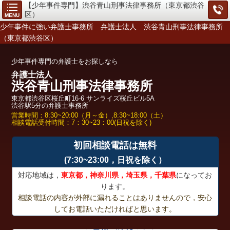
【少年事件専門】渋谷青山刑事法律事務所（東京都渋谷
区）
MENU
少年事件に強い弁護士事務所 弁護士法人 渋谷青山刑事法律事務所
（東京都渋谷区）
少年事件専門の弁護士をお探しなら
弁護士法人
渋谷青山刑事法律事務所
東京都渋谷区桜丘町16-6 サンライズ桜丘ビル5A
渋谷駅5分の弁護士事務所
営業時間：8:30~20:00（月～金）,8:30~18:00（土）
相談電話受付時間：7：30~23：00(日祝を除く)
初回相談電話は無料
(7:30~23:00，日祝を除く）
対応地域は，
東京都，神奈川県，埼玉県，千葉県
になってお
ります。
相談電話の内容が外部に漏れることはありませんので，安心
してお電話いただければと思います。