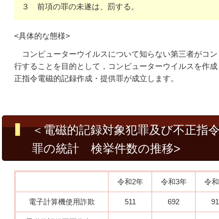
３
前項の罪の未遂は、罰する。
<具体的な態様>
コンピューターウイルスについて知らない第三者がコン
行することを目的として，コンピューターウイルスを作成
正指令電磁的記録作成・提供罪が成立します。
＜電磁的記録対象犯罪及び不正指
罪の統計 検挙件数の推移>
令和2年
令和3年
令和
電子計算機使用詐欺
511
692
91