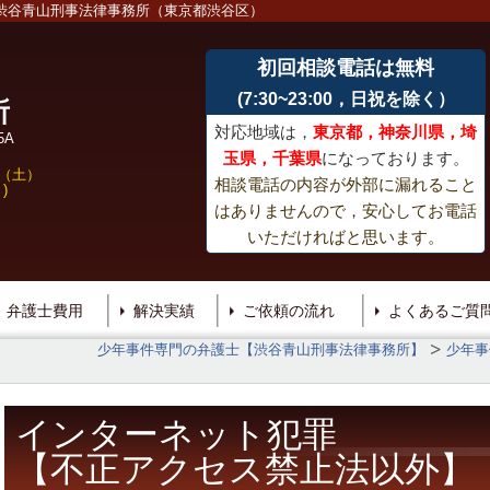
渋谷青山刑事法律事務所（東京都渋谷区）
初回相談電話は無料
(7:30~23:00，日祝を除く）
所
対応地域は，
東京都，神奈川県，埼
5A
玉県，千葉県
になっております。
00（土）
相談電話の内容が外部に漏れること
)
はありませんので，安心してお電話
いただければと思います。
弁護士費用
解決実績
ご依頼の流れ
よくあるご質
少年事件専門の弁護士【渋谷青山刑事法律事務所】
少年事
インターネット犯罪
【不正アクセス禁止法以外】