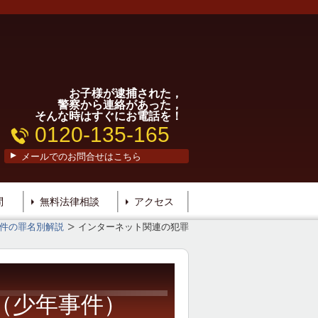
お子様が逮捕された，
警察から連絡があった，
そんな時はすぐにお電話を！
0120-135-165
メールでのお問合せはこちら
問
無料法律相談
アクセス
件の罪名別解説
インターネット関連の犯罪
（少年事件）