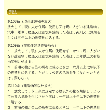
刑法
第
108
条（現住建造物等放火）
放火して，現に人が住居に使用し又は現に人がいる建造物，
汽車，電車，艦船又は鉱坑を焼損した者は，死刑又は無期若
しくは五年以上の拘禁刑に処する。
第
109
条（非現住建造物等放火）
１ 放火して，現に人が住居に使用せず，かつ，現に人がい
ない建造物，艦船又は鉱坑を焼損した者は，二年以上の有期
拘禁刑に処する。
２ 前項の物が自己の所有に係るときは，六月以上七年以下
の拘禁刑に処する。ただし，公共の危険を生じなかったとき
は，罰しない。
第
110
条（建造物等以外放火）
１ 放火して，前二条に規定する物以外の物を焼損し，よっ
て公共の危険を生じさせた者は，一年以上十年以下の拘禁刑
に処する。
２ 前項の物が自己の所有に係るときは，一年以下の拘禁刑