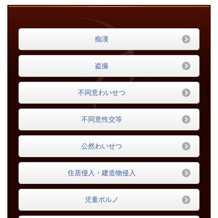
痴漢
盗撮
不同意わいせつ
不同意性交等
公然わいせつ
住居侵入・建造物侵入
児童ポルノ