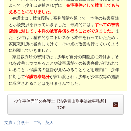
よって，少年は逮捕されずに，
在宅事件として捜査してもら
えることになりました。
弁護士は，捜査段階，審判段階を通じて，本件の被害店舗
と示談交渉を行っていきました。最終的には，
すべての被害
店舗に対して，本件の被害弁償を行うことができました。
ま
た，少年は，精神的なストレスから本件を行っていたため，
家庭裁判所の審判に向けて，その点の改善も行っていくよう
に指導していきました。
家庭裁判所の審判では，少年が自分の問題点に気付き，そ
れを改善しつつあることや被害店舗への被害弁償が行われて
いること，保護者の監督が見込めることなどを理由に，少年
に対して
保護観察処分
が言い渡され，少年が少年院等の施設
に収容されることはありませんでした。
少年事件専門の弁護士【渋谷青山刑事法律事務所】
TOP
文責：弁護士 二宮 英人