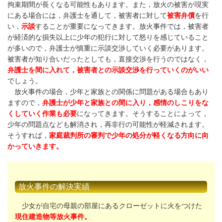
拘束期間が長くなる可能性もあります。また，放火の被害が現実
にある場合には，弁護士を通して，被害者に対して
被害弁償
を行
い，
示談
することが重要になってきます。放火事件では，被害者
が経済的な損失以上に少年の犯行に対して怒りを感じていること
が多いので，弁護士が慎重に示談交渉していく必要があります。
被害者が知り合いだったとしても，直接交渉を行うのではなく，
弁護士を間に入れて，被害者との示談交渉を行っていくのがいい
でしょう。
放火事件の場合，少年と家族との関係に問題がある場合もあり
ますので，
弁護士が少年と家族との間に入り，感情のしこりをな
くしていく作業も必要
になってきます。そうすることによって，
少年の問題点なども解消され，再非行の可能性が軽減されます。
そうすれば，
家庭裁判所の審判で少年の処分が軽くなる方向に向
かっていきます。
放火事件の解決実績
少女が自宅の母親の部屋にあるクローゼットに火をつけた
現住建造物等放火事件。