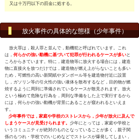
又は十万円以下の罰金に処する。
放火事件の具体的な態様（少年事件）
放火罪は，殺人罪と並んで，動機犯と呼ばれています。これ
は，
何らかの強い動機に基づいて犯罪が行われるケースが多い
と
ころからきています。特に，建造物等に放火する場合には，建造
物に直接火を放つだけでは，建造物が燃え上がらないことも多い
ため，可燃性の高い新聞紙やダンボール等を建造物付近に設置
し，ガソリン等の引火性の強い液体を散布するなど，目的物が燃
焼するように周到に準備されているケースが散見されます。放火
という極めて危険な行為を，周到な準備をした上で実行するから
には，何らかの強い動機が背景にあることが窺われるといえま
す。
少年事件では，家庭や学校のストレスから，少年が放火に及んで
しまうケースが見受けられます。
少年にとっては，家庭や学校と
いうコミュニティが絶対のものとなっていることが多く，親子関
係のもつれ・学校でのいじめなどでストレスが爆発してしまい，