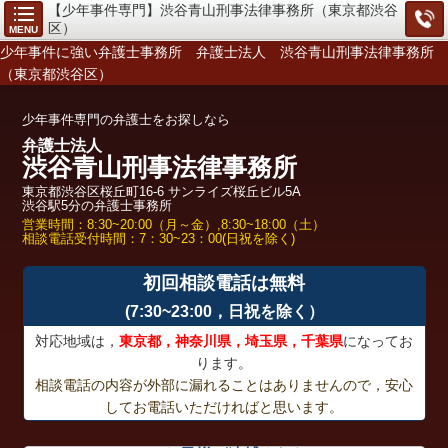
【少年事件専門】渋谷青山刑事法律事務所（東京都渋谷
区）
MENU
少年事件に強い弁護士事務所 弁護士法人 渋谷青山刑事法律事務所
（東京都渋谷区）
少年事件専門の弁護士をお探しなら
弁護士法人
渋谷青山刑事法律事務所
東京都渋谷区桜丘町16-6 サンライズ桜丘ビル5A
渋谷駅5分の弁護士事務所
営業時間：8:30~20:00（月～金）,8:30~18:00（土）
相談電話受付時間：7：30~23：00(日祝を除く)
初回相談電話は無料
(7:30~23:00，日祝を除く）
対応地域は，
東京都，神奈川県，埼玉県，千葉県
になってお
ります。
相談電話の内容が外部に漏れることはありませんので，安心
してお電話いただければと思います。