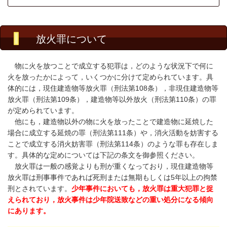
放火罪について
物に火を放つことで成立する犯罪は，どのような状況下で何に
火を放ったかによって，いくつかに分けて定められています。具
体的には，現住建造物等放火罪（刑法第
108
条），非現住建造物等
放火罪（刑法第
109
条），建造物等以外放火（刑法第
110
条）の罪
が定められています。
他にも，建造物以外の物に火を放ったことで建造物に延焼した
場合に成立する延焼の罪（刑法第
111
条）や，消火活動を妨害する
ことで成立する消火妨害罪（刑法第
114
条）のような罪も存在しま
す。具体的な定めについては下記の条文を御参照ください。
放火罪は一般の感覚よりも刑が重くなっており，現住建造物等
放火罪は刑事事件であれば死刑または無期もしくは5年以上の拘禁
刑とされています。
少年事件においても，放火罪は重大犯罪と捉
えられており，放火事件は少年院送致などの重い処分になる傾向
にあります。