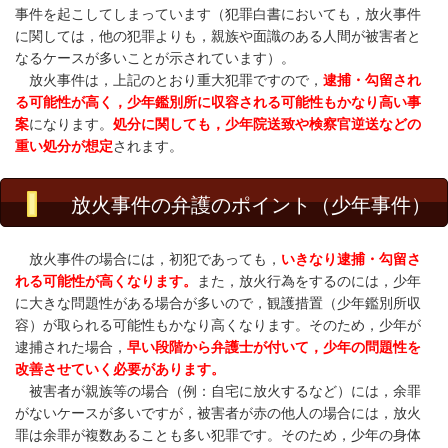
事件を起こしてしまっています（犯罪白書においても，放火事件
に関しては，他の犯罪よりも，親族や面識のある人間が被害者と
なるケースが多いことが示されています）。
放火事件は，上記のとおり重大犯罪ですので，
逮捕・勾留され
る可能性が高く，少年鑑別所に収容される可能性もかなり高い事
案
になります。
処分に関しても，少年院送致や検察官逆送などの
重い処分が想定
されます。
放火事件の弁護のポイント（少年事件）
放火事件の場合には，初犯であっても，
いきなり逮捕・勾留さ
れる可能性が高くなります。
また，放火行為をするのには，少年
に大きな問題性がある場合が多いので，観護措置（少年鑑別所収
容）が取られる可能性もかなり高くなります。
そのため，少年が
逮捕された場合，
早い段階から弁護士が付いて，少年の問題性を
改善させていく必要があります。
被害者が親族等の場合（例：自宅に放火するなど）には，余罪
がないケースが多いですが，被害者が赤の他人の場合には，放火
罪は余罪が複数あることも多い犯罪です。そのため，少年の身体