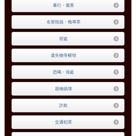
暴行・傷害
名誉毀損・侮辱罪
窃盗
遺失物等横領
恐喝・強盗
器物損壊
詐欺
交通犯罪