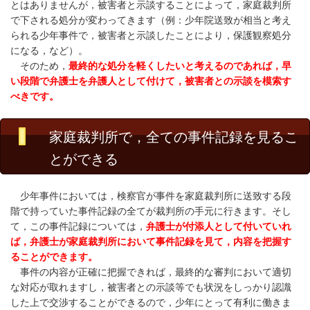
とはありませんが，被害者と示談することによって，家庭裁判所
で下される処分が変わってきます（例：少年院送致が相当と考え
られる少年事件で，被害者と示談したことにより，保護観察処分
になる，など）。
そのため，
最終的な処分を軽くしたいと考えるのであれば，早
い段階で弁護士を弁護人として付けて，被害者との示談を模索す
べきです。
家庭裁判所で，全ての事件記録を見るこ
とができる
少年事件においては，検察官が事件を家庭裁判所に送致する段
階で持っていた事件記録の全てが裁判所の手元に行きます。そし
て，この事件記録については，
弁護士が付添人として付いていれ
ば，弁護士が家庭裁判所において事件記録を見て，内容を把握す
ることができます。
事件の内容が正確に把握できれば，最終的な審判において適切
な対応が取れますし，被害者との示談等でも状況をしっかり認識
した上で交渉することができるので，少年にとって有利に働きま