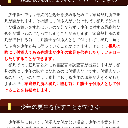
少年事件では，最終的な処分を決めるために，家庭裁判所で審
判が開かれます。その際に，付添人がいなければ，審判でどのよ
うな振る舞いをすればいいのか分からず，少年に対する最終的な
処分が重いものになってしまうことがあります。家庭裁判所の審
判が行われる前に，弁護士を付添人として付ければ，審判に向け
た準備を少年と共に行っていくことができます。そして，
審判の
際に，付添人である弁護士が少年の意見を代弁したり，フォロー
したりすることができます。
審判では，裁判官以外にも書記官や調査官が出席しますが，審
判の際に，少年の味方になれるのは付添人だけです。付添人がい
るのといないのとでは，審判における少年の印象が大きく変わり
ますので，
家庭裁判所の審判に臨む前に弁護士を付添人として付
けることをお勧めします。
少年の更生を促すことができる
少年事件において，付添人が付かない場合，少年の本音を引き