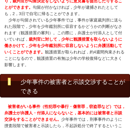
り，裁判官が勾留決定をしないように意見書を提出したりするこ
とができます。
勾留が付かなければ，少年が逮捕されたとして
も，2，3日で自宅に帰ることができます。
少年が勾留されている少年事件では，事件が家庭裁判所に送ら
れた段階で，少年を少年鑑別所に収容するかどうかの判断がなさ
れます（観護措置の審判）
。この際に，弁護士が付添人として付
いていれば，
裁判官に対して，少年に観護措置を取らないように
働きかけて，少年を少年鑑別所に収容しないように弁護活動して
いくことができます。
観護措置が取られれば，約4週間拘束される
ことになるので，観護措置の有無は少年の学校復帰などに大きく
影響します。
少年事件の被害者と示談交渉することが
できる
被害者がいる事件（性犯罪や暴行・傷害罪，窃盗罪など）では，
弁護士が弁護人・付添人にならないと，基本的には被害者と示談
交渉をすることができません。
少年事件では，刑事事件のように
捜査段階で被害者と示談したら，不起訴処分で終了するというこ