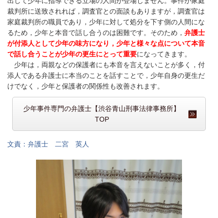
出して少年に指導できる立場の人間が登場しません。事件が家庭
裁判所に送致されれば，調査官との面談もありますが，調査官は
家庭裁判所の職員であり，少年に対して処分を下す側の人間にな
るため，少年と本音で話し合うのは困難です。そのため，
弁護士
が付添人として少年の味方になり，少年と様々な点について本音
で話し合うことが少年の更生にとって重要
になってきます。
少年は，両親などの保護者にも本音を言えないことが多く，付
添人である弁護士に本当のことを話すことで，少年自身の更生だ
けでなく，少年と保護者の関係性も改善されます。
少年事件専門の弁護士【渋谷青山刑事法律事務所】
TOP
文責：弁護士 二宮 英人