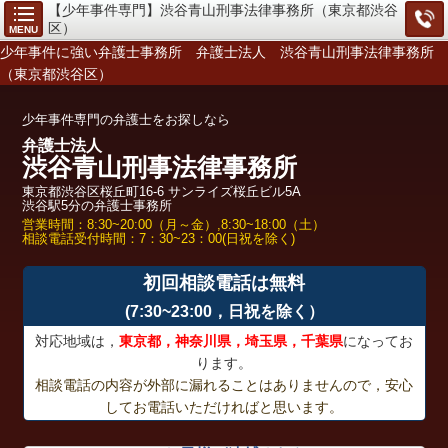
【少年事件専門】渋谷青山刑事法律事務所（東京都渋谷
区）
MENU
少年事件に強い弁護士事務所 弁護士法人 渋谷青山刑事法律事務所
（東京都渋谷区）
少年事件専門の弁護士をお探しなら
弁護士法人
渋谷青山刑事法律事務所
東京都渋谷区桜丘町16-6 サンライズ桜丘ビル5A
渋谷駅5分の弁護士事務所
営業時間：8:30~20:00（月～金）,8:30~18:00（土）
相談電話受付時間：7：30~23：00(日祝を除く)
初回相談電話は無料
(7:30~23:00，日祝を除く）
対応地域は，
東京都，神奈川県，埼玉県，千葉県
になってお
ります。
相談電話の内容が外部に漏れることはありませんので，安心
してお電話いただければと思います。