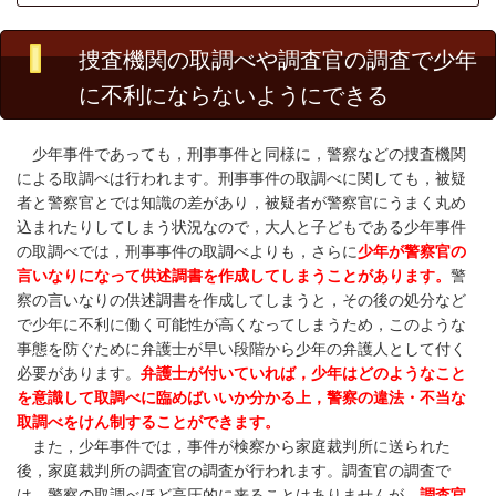
捜査機関の取調べや調査官の調査で少年
に不利にならないようにできる
少年事件であっても，刑事事件と同様に，警察などの捜査機関
による取調べは行われます。刑事事件の取調べに関しても，被疑
者と警察官とでは知識の差があり，被疑者が警察官にうまく丸め
込まれたりしてしまう状況なので，大人と子どもである少年事件
の取調べでは，刑事事件の取調べよりも，さらに
少年が警察官の
言いなりになって供述調書を作成してしまうことがあります。
警
察の言いなりの供述調書を作成してしまうと，その後の処分など
で少年に不利に働く可能性が高くなってしまうため，このような
事態を防ぐために弁護士が早い段階から少年の弁護人として付く
必要があります。
弁護士が付いていれば，少年はどのようなこと
を意識して取調べに臨めばいいか分かる上，警察の違法・不当な
取調べをけん制することができます。
また，少年事件では，事件が検察から家庭裁判所に送られた
後，家庭裁判所の調査官の調査が行われます。調査官の調査で
は，警察の取調べほど高圧的に来ることはありませんが，
調査官