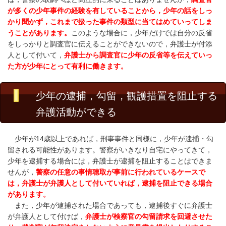
が多くの少年事件の経験を有していることから，少年の話をしっ
かり聞かず，これまで扱った事件の類型に当てはめていってしま
うことがあります。
このような場合に，少年だけでは自分の反省
をしっかりと調査官に伝えることができないので，弁護士が付添
人として付いて，
弁護士から調査官に少年の反省等を伝えていっ
た方が少年にとって有利に働きます。
少年の逮捕，勾留，観護措置を阻止する
弁護活動ができる
少年が14歳以上であれば，刑事事件と同様に，少年が逮捕・勾
留される可能性があります。警察がいきなり自宅にやってきて，
少年を逮捕する場合には，弁護士が逮捕を阻止することはできま
せんが，
警察の任意の事情聴取が事前に行われているケースで
は，弁護士が弁護人として付いていれば，逮捕を阻止できる場合
があります。
また，少年が逮捕された場合であっても，逮捕後すぐに弁護士
が弁護人として付けば，
弁護士が検察官の勾留請求を回避させた