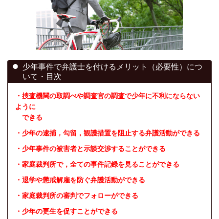
少年事件で弁護士を付けるメリット（必要性）につ
いて・目次
・捜査機関の取調べや調査官の調査で少年に不利にならない
ように
できる
・少年の逮捕，勾留，観護措置を阻止する弁護活動ができる
・少年事件の被害者と示談交渉することができる
・家庭裁判所で，全ての事件記録を見ることができる
・退学や懲戒解雇を防ぐ弁護活動ができる
・家庭裁判所の審判でフォローができる
・少年の更生を促すことができる