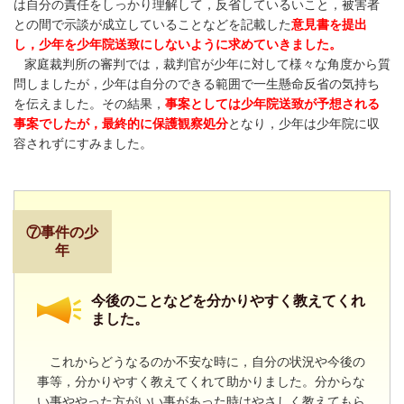
は自分の責任をしっかり理解して，反省しているいこと，被害者
との間で示談が成立していることなどを記載した
意見書を提出
し，少年を少年院送致にしないように求めていきました。
家庭裁判所の審判では，裁判官が少年に対して様々な角度から質
問しましたが，少年は自分のできる範囲で一生懸命反省の気持ち
を伝えました。その結果，
事案としては少年院送致が予想される
事案でしたが，最終的に保護観察処分
となり，少年は少年院に収
容されずにすみました。
⑦事件の少
年
今後のことなどを分かりやすく教えてくれ
ました。
これからどうなるのか不安な時に，自分の状況や今後の
事等，分かりやすく教えてくれて助かりました。分からな
い事ややった方がいい事があった時はやさしく教えてもら