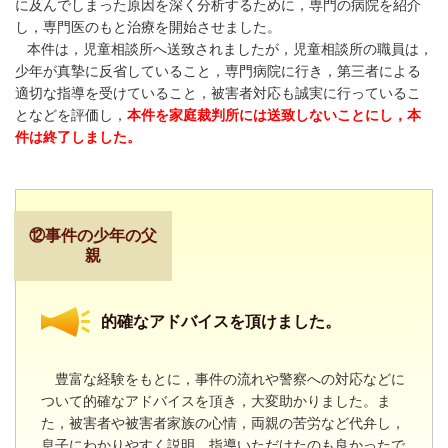
に及んでしまった原因を深く分析するために，専門の病院を紹介
し，専門医のもと治療を開始させました。
本件は，児童相談所へ送致されましたが，児童相談所の職員は，
少年が真摯に反省していること，専門病院に行き，第三者による
適切な指導を受けていること，被害者対応も誠実に行っているこ
となどを評価し，
本件を家庭裁判所には送致しないことにし，本
件は終了しました。
⑫事件の少年の父
親
的確なアドバイスを頂けました。
豊富な経験をもとに，事件の流れや警察への対応などに
ついて的確なアドバイスを頂き，大変助かりました。ま
た，被害者や被害者家族の心情，両親の苦労など代弁し，
息子にわかりやすく説明，指導いただけたのも良かったで