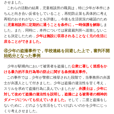
させました。
これらの活動の結果，児童相談所の職員は，特に少年が本件にき
ちんと向き合い反省をしていること，再犯防止策も具体的に考え
再犯のおそれがないことを評価し，今後も生活状況の確認のため
に
児童相談所に定期的に通うことを条件に，一時保護を解除
しま
した。また，同時に，本件については家庭裁判所へ送致しないこ
とも決定したため，
少年は施設に収容されることなく元の生活に
戻ることができました。
④少年の盗撮事件で，学校連絡を回避した上で，審判不開
始処分となった事例
少年が駅構内において被害者を盗撮した
公衆に著しく迷惑をか
ける暴力的不良行為等の防止に関する条例違反事件。
この事件では，少年が警察に検挙された段階で，当事務所の弁護
士が弁護人として付きました。少年は盗撮の違法性を甘く考え，
スリルを求めて盗撮行為に及んでいましたが，
弁護士は，少年に
対して改めて盗撮の違法性を説明し，盗撮による被害者の精神的
ダメージについても伝えていきました。
そして，二度と盗撮をし
ないために，どのような生活をしていけばいいのかを少年にじっ
くり考えさせました。