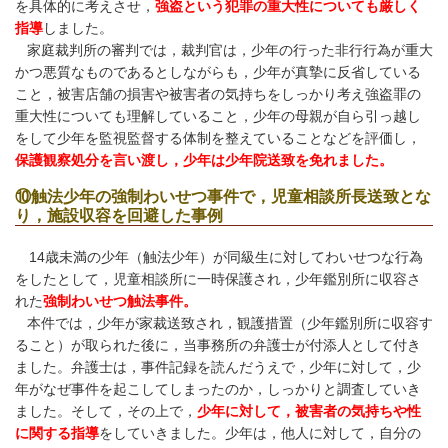
を具体的に考えさせ，
強盗という犯罪の重大性についても厳しく
指導
しました。
家庭裁判所の
審判では，裁判官は，少年の行った非行行為が重大
かつ悪質なものであるとしながらも，少年が真摯に反省している
こと，被害店舗の損害や被害者の気持ちをしっかり考え強盗罪の
重大性についても理解していること，少年の母親が自ら引っ越し
をして少年を監視監督する体制を整えていることなどを評価し，
保護観察処分を言い渡し，少年は少年院送致を免れました。
⑩触法少年の強制わいせつ事件で，児童相談所長送致とな
り，施設収容を回避した事例
14歳未満の少年（触法少年）が同級生に対してわいせつな行為
をしたとして，児童相談所に一時保護され，少年鑑別所に収容さ
れた
強制わいせつ触法事件。
本件では，少年が家裁送致され，観護措置（少年鑑別所に収容す
ること）が取られた後に，当事務所の弁護士が付添人として付き
ました。弁護士は，事件記録を読んだうえで，少年に対して，少
年がなぜ事件を起こしてしまったのか，しっかりと調査していき
ました。そして，その上で，
少年に対して，被害者の気持ちや性
に関する指導
をしていきました。少年は，他人に対して，自分の