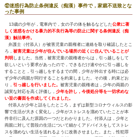
⑫迷惑行為防止条例違反（痴漢）事件で，家裁不送致とな
った事例
13
歳の少年が，電車内で，女の子の体を触るなどした
公衆に著
しく迷惑をかける暴力的不良行為等の防止に関する条例違反（痴
漢）
触法事件。
弁護士（付添人）が被害児童の親権者に連絡を取り確認したとこ
ろ，
被害児童は少年が住んでいる場所の近くに住んでいることが
判明
しました。当然，被害児童の親権者からは，引っ越しをして
欲しいという要求があったので，できるだけ速やかに引っ越しを
することと，引っ越しをするまでの間，少年が外出する時には必
ず少年の両親が同行することを約束しました。その後，約束どお
り，
引っ越しを行いました。
被害児童の親権者は，少年の両親の
誠実な対応を高く評価し，
少年を許し，今後処分等を一切求めな
い旨の書面を作成してくれました。
付添人が少年と話をしたところ，まずは新型コロナウィルスの影
響で生活が大きく変化し，少年がストレスを溜めていたことが本
件非行に及んだ原因の一つだとわかりました。付添人は，少年と
両親に対して普段の生活について細かくアドバイスをしてストレ
スを溜めない生活を送れるように改善させました。また，性犯罪