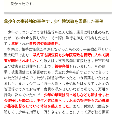
良かったです。
⑨少年の事後強盗事件で，少年院送致を回避した事例
少年が，コンビニで食料品等を盗んだ際，店員に呼び止められ
たが，その制止を振り切り，その際に暴行を加えて逃走したとし
て，
逮捕
された
事後強盗保護事件。
本件は，相手に怪我こそさせなかったものの，事後強盗罪という
重大犯罪であり，
裁判官も調査官も少年院送致を視野に入れて調
査が開始されました。
付添人は，被害店舗に直接赴き，被害店舗
及び被害者に謝罪をした上で，
被害弁償
も行いました。その結
果，被害店舗にも被害者にも，完全に少年を許すとまでは言って
いただけませんでしたが，誠意は伝わったという言葉をいただき
ました。また，少年は当時一人暮らしを始めたばかりで，お金の
管理等ができておらず，食費を浮かせたいなどと考えて，万引き
行為に及んでいたので，
少年の母親は引っ越しなども済ませ，社
会復帰した際には，少年と共に暮らし，お金の管理等も含め母親
が指導監督をしていく体制を整えました。
また，付添人は面会を
通じて，少年を指導し，万引きをすることによって店が被る損害