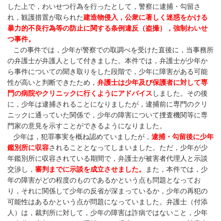
した上で，わいせつ行為を行ったとして，警察に逮捕・勾留さ
れ，観護措置が取られた
建造物侵入，公衆に著しく迷惑をかける
暴力的不良行為等の防止に関する条例違反（盗撮），強制わいせ
つ事件。
この事件では，少年が警察での取調べを受けた直後に，当事務所
の弁護士が弁護人として付きました。本件では，弁護士が少年か
ら事件についての聞き取りをした段階で，少年に障害がある可能
性が高いと判断できたため，
弁護士は少年及び保護者に対して専
門の病院やクリニックに行くようにアドバイス
しました。その後
に，少年は逮捕されることになりましたが，逮捕前に専門のクリ
ニックに通っていた関係で，少年の障害について捜査機関等に専
門家の意見を示すことができるようになりました。
少年は，犯罪事実を概ね認めていましたが，
逮捕・勾留後に少年
鑑別所に収容
されることとなってしまいました。ただ，少年が少
年鑑別所に収容されている期間で，弁護士が被害者代理人と示談
交渉し，
審判までに示談を成立させました。
また，本件では，少
年の障害がどの程度のものであるかという点も問題となってお
り，それに関係して少年の反省が深まっているか，少年の再犯の
可能性はあるかという点が問題になっていました。弁護士（付添
人）は，裁判所に対して，少年の障害は詐病ではないこと，少年