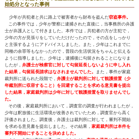
始処分となった事例
少年が共犯者と共に路上で被害者から財布を盗んだ
窃盗事件。
この事件では，少年が警察に逮捕された直後に，当事務所の弁護
士が弁護人として付きました。本件では，共犯者の方が主犯で，
少年の方が見張りをしていただけだったので，その点をしっかり
と主張するようにアドバイスしました。また，少年はこれまでに
同種の余罪等もなかったので，普段の生活状況をちゃんと伝える
ように指導しました。少年は，逮捕後に勾留されることになりま
したが，
弁護士が検察官に対して勾留延長しないように申し入れ
た結果，勾留延長請求はなされませんでした。
また，事件が家庭
裁判所に送られた段階で，
弁護士が裁判所に対して観護措置（少
年鑑別所に収容すること）を回避することを求める意見書を提出
した結果，家庭裁判所は少年に対して観護措置を取りませんでし
た。
その後，家庭裁判所において，調査官の調査が行われましたが，
少年は釈放後に生活環境が改善されていたため，調査官から高く
評価されました。調査後，弁護士は裁判所に対して，審判不開始
を求める意見書を提出しました。その結果，
家庭裁判所は本件を
審判不開始にすることを決めました。