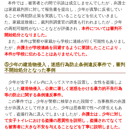
本件では，被害者との間で示談は成立しませんでしたが，弁護士
は家庭裁判所に対して報告書を提出し，少年が真摯に反省してい
ることや再犯防止策を実践していることなどを伝えていきまし
た。家裁送致後に，裁判所調査官の調査も行われましたが，少年
の再犯可能性がないことなどが評価され，
本件については審判不
開始処分となりました。
また，本件は警察や家裁から学校に連絡が行く可能性もありまし
たが，
弁護士が学校連絡を回避するように要請したことにより，
本件が学校に伝わることはありませんでした。
⑤少年の建造物侵入，迷惑行為防止条例違反事件で，審判
不開始処分となった事例
少年が女子トイレ内に入ってスマホを設置し，女性を盗撮しよ
うとした
建造物侵入，公衆に著しく迷惑をかける暴力的不良行為
等の防止に関する条例違反事件。
この事件では，少年が警察に検挙された段階で，当事務所の弁護
士が弁護人として付きました。少年は思春期で性への芽生えもあ
って，盗撮行為に及んでしまいましたが，
弁護士は，少年に対し
て女子トイレにおける盗撮の悪質性を説明し，盗撮されてなくて
も被害者に大きな不安を与えることなどを丁寧に説明しました。