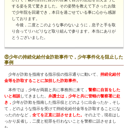
する姿を見て驚きました。その姿勢を教えて下さったお陰
で少年院を回避でき，本日を過ごせている事に心から感謝
しております。
今後，二度とこのような事のないように，息子と手を取
り合ってリハビリなど取り組んで参ります。本当にありが
とうございました。
⑧少年の持続化給付金詐欺事件で，少年事件化を阻止した
事例
少年が詐欺を指南する指示役の指示通りに動いて
、
持続化給付
金等を詐取することに加担した詐欺事件。
本件では，少年が両親と共に事務所に来て，
警察に自首をした
いと相談
してきました。
弁護士は，少年と共に管轄の警察署に赴
き，
少年が詐欺を指南した指示役とどのように出会ったか，そし
て，どのような指示を受けて持続化給付金等を詐取することにな
ったのかなど，
全てを正直に話させました。
その上で，現在はし
っかり反省し，二度と犯罪を行わないことを警察に話させまし
た。