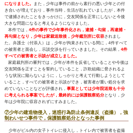
になりました。
また，少年は事件の前から素行の悪い少年との付
き合いが増えており，事件当時，生活が乱れていましたが，本件
で逮捕されたことをきっかけに，交友関係を正常にしないと今後
大きな問題になると考えるようになりました。
本件では，
4件の事件で少年事件化され，逮捕・勾留，再逮捕・
再勾留となり，少年は家裁送致後，少年鑑別所に収容
されまし
た。弁護士（付添人）は，少年が拘束されている間に，4件すべて
の被害者と面会し，示談交渉を行っていきました。その結果，
4件
すべての被害者と示談が成立しました。
家庭裁判所の審判では，少年が本件を反省していることや今後は
交友関係を正すことを誓約していること，詐欺組織に脅されるよ
うな状況に陥らないように，しっかりと考えて行動しようとして
いること，すべての被害者と示談ができ，被害者が重い処分を求
めていないことなどが評価され，
事案としては少年院送致も十分
に考えられる事案でしたが，最終的には保護観察処分
となり，少
年は少年院に収容されずにすみました。
⑦少年の建造物侵入，迷惑行為防止条例違反（盗撮），強
制わいせつ事件で，保護観察処分となった事例
少年がビル内の女子トイレに侵入し，トイレ内で被害者を盗撮