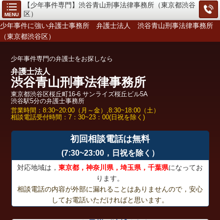
【少年事件専門】渋谷青山刑事法律事務所（東京都渋谷
区）
MENU
少年事件に強い弁護士事務所 弁護士法人 渋谷青山刑事法律事務所
（東京都渋谷区）
少年事件専門の弁護士をお探しなら
弁護士法人
渋谷青山刑事法律事務所
東京都渋谷区桜丘町16-6 サンライズ桜丘ビル5A
渋谷駅5分の弁護士事務所
営業時間：8:30~20:00（月～金）,8:30~18:00（土）
相談電話受付時間：7：30~23：00(日祝を除く)
初回相談電話は無料
(7:30~23:00，日祝を除く）
対応地域は，
東京都，神奈川県，埼玉県，千葉県
になってお
ります。
相談電話の内容が外部に漏れることはありませんので，安心
してお電話いただければと思います。