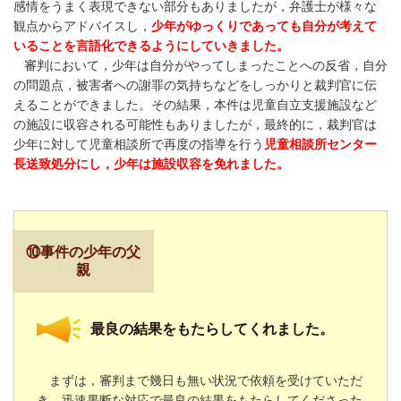
感情をうまく表現できない部分もありましたが，弁護士が様々な
観点からアドバイスし，
少年がゆっくりであっても自分が考えて
いることを言語化できるようにしていきました。
審判において，少年は自分がやってしまったことへの反省，自分
の問題点，被害者への謝罪の気持ちなどをしっかりと裁判官に伝
えることができました。その結果，本件は児童自立支援施設など
の施設に収容される可能性もありましたが，最終的に，裁判官は
少年に対して児童相談所で再度の指導を行う
児童相談所センター
長送致処分にし，少年は施設収容を免れました。
⑩事件の少年の父
親
最良の結果をもたらしてくれました。
まずは，審判まで幾日も無い状況で依頼を受けていただ
き，迅速果断な対応で最良の結果をもたらしてくださった