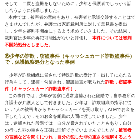
そして，二度と盗撮をしないために，少年と保護者でしっかり話
し合うように指導しました。
本件では，被害者の意向もあり，被害者と示談交渉することはで
きませんでしたが，弁護士は家庭裁判所に対して意見書を提出
し，少年を審判不開始にするよう求めていきました。その結果，
裁判官は少年の再犯可能性がないと評価し，
本件については審判
不開始処分としました。
⑥少年の詐欺，窃盗事件（キャッシュカード詐欺盗事件）
で，保護観察処分となった事例
少年が詐欺組織に脅されて特殊詐欺の受け子・出し子にあたる
行為をして，逮捕・勾留され，観護措置が取られた
詐欺，窃盗事
件（キャッシュカード詐欺盗事件）。
この事件では，少年が警察に通常逮捕された段階で，当事務所の
弁護士が弁護人として付きました。少年は，詐欺組織の指示に従
い，4人の被害者からキャッシュカードを受け取り，ATMでお金を
下したうえで，そのお金を組織の人間に渡していました。少年
は，逮捕された段階では，自分が脅されていたこともあり，自分
の行った罪の重さを正確に理解できていませんでしたが，
被害者
の言葉などを聞くにつれ，自分の犯した罪の重さを理解するよう