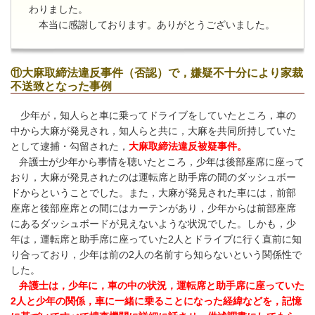
わりました。
本当に感謝しております。ありがとうございました。
⑪大麻取締法違反事件（否認）で，嫌疑不十分により家裁
不送致となった事例
少年が，知人らと車に乗ってドライブをしていたところ，車の
中から大麻が発見され，知人らと共に，大麻を共同所持していた
として逮捕・勾留された，
大麻取締法違反被疑事件。
弁護士が少年から事情を聴いたところ，少年は後部座席に座って
おり，大麻が発見されたのは運転席と助手席の間のダッシュボー
ドからということでした。また，大麻が発見された車には，前部
座席と後部座席との間にはカーテンがあり，少年からは前部座席
にあるダッシュボードが見えないような状況でした。しかも，少
年は，運転席と助手席に座っていた
2
人とドライブに行く直前に知
り合っており，少年は前の
2
人の名前すら知らないという関係性で
した。
弁護士
は，少年に，車の中の状況，運転席と助手席に座っていた
2
人と少年の関係，車に一緒に乗ることになった経緯などを，記憶