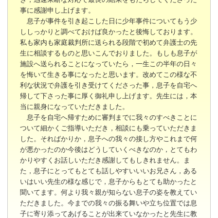
事に感謝申し上げます。
息子が事件を引き起こした日に少年事件についてもう少
ししっかりと調べておけば良かったと後悔しております。
私も家内も家庭裁判所に送られる段階で初めて弁護士の先
生に相談するものと思いこんでおりました。もしも息子が
施設へ送られることになっていたら，一生この半年の日々
を悔いて生きる事になったと思います。改めてこの様な不
利な状況で弁護を引き受けてくださった事，息子を自宅へ
帰して下さった事に厚く御礼申し上げます。先生には，本
当に親身になっていただきました。
息子を自宅へ帰すために審判までに我々のすべきことに
ついて細かくご指導いただき，相談にも乗っていただきま
した。そればかりか，息子への我々の接し方やこれまで何
が悪かったのか今後はどうしていくべきなのか，とてもわ
かりやすくお話しいただき感謝してもしきれません。ま
た，息子にとってもとても話しやすいいいお兄さん，ある
いはいい先生の様な感じで，息子からもとても助かったと
聞いてます。何より我々親が知らない息子の姿を教えてい
ただきました。今までの我々の振る舞いや立ち位置では息
子に寄り添ってあげることが出来ていなかったと先生に教