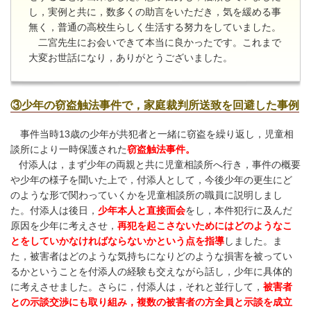
し，実例と共に，数多くの助言をいただき，気を緩める事
無く，普通の高校生らしく生活する努力をしていました。
二宮先生にお会いできて本当に良かったです。これまで
大変お世話になり，ありがとうございました。
③少年の窃盗触法事件で，家庭裁判所送致を回避した事例
事件当時
13
歳の少年が共犯者と一緒に窃盗を繰り返し，児童相
談所により一時保護された
窃盗触法事件。
付添人は，まず少年の両親と共に児童相談所へ行き，事件の概要
や少年の様子を聞いた上で，付添人として，今後少年の更生にど
のような形で関わっていくかを児童相談所の職員に説明しまし
た。
付添人は後日，
少年本人と直接面会
をし，本件犯行に及んだ
原因を少年に考えさせ，
再犯を起こさないためにはどのようなこ
とをしていかなければならないかという点を指導
しました。ま
た，被害者はどのような気持ちになりどのような損害を被ってい
るかということを付添人の経験も交えながら話し，少年に具体的
に考えさせました。さらに，
付添人は，それと並行して，
被害者
との示談交渉にも取り組み，複数の被害者の方全員と示談を成立