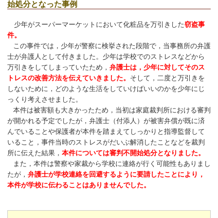
始処分となった事例
少年がスーパーマーケットにおいて化粧品を万引きした
窃盗事
件。
この事件では，少年が警察に検挙された段階で，当事務所の弁護
士が弁護人として付きました。少年は学校でのストレスなどから
万引きをしてしまっていたため，
弁護士は，少年に対してそのス
トレスの改善方法を伝えていきました。
そして，二度と万引きを
しないために，どのような生活をしていけばいいのかを少年にじ
っくり考えさせました。
本件は被害額も大きかったため，当初は家庭裁判所における審判
が開かれる予定でしたが，弁護士（付添人）が被害弁償が既に済
んでいることや保護者が本件を踏まえてしっかりと指導監督して
いること，事件当時のストレスがだいぶ解消したことなどを裁判
所に伝えた結果，
本件については審判不開始処分となりました。
また，本件は警察や家裁から学校に連絡が行く可能性もありまし
たが，
弁護士が学校連絡を回避するように要請したことにより，
本件が学校に伝わることはありませんでした。