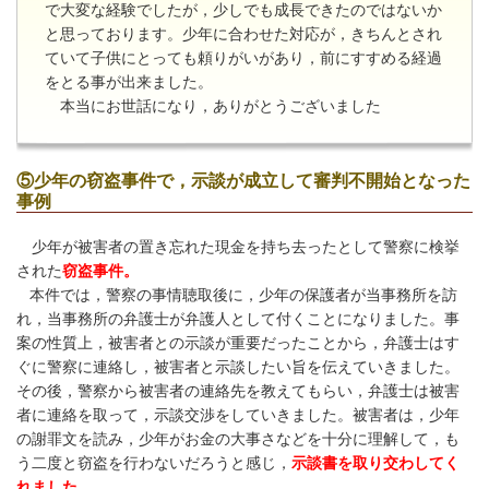
で大変な経験でしたが，少しでも成長できたのではないか
と思っております。少年に合わせた対応が，きちんとされ
ていて子供にとっても頼りがいがあり，前にすすめる経過
をとる事が出来ました。
本当にお世話になり，ありがとうございました
⑤少年の窃盗事件で，示談が成立して審判不開始となった
事例
少年が被害者の置き忘れた現金を持ち去ったとして警察に検挙
された
窃盗事件。
本件では，警察の事情聴取後に，少年の保護者が当事務所を訪
れ，当事務所の弁護士が弁護人として付くことになりました。事
案の性質上，被害者との示談が重要だったことから，弁護士はす
ぐに警察に連絡し，被害者と示談したい旨を伝えていきました。
その後，警察から被害者の連絡先を教えてもらい，弁護士は被害
者に連絡を取って，示談交渉をしていきました。被害者は，少年
の謝罪文を読み，少年がお金の大事さなどを十分に理解して，も
う二度と窃盗を行わないだろうと感じ，
示談書を取り交わしてく
れました。