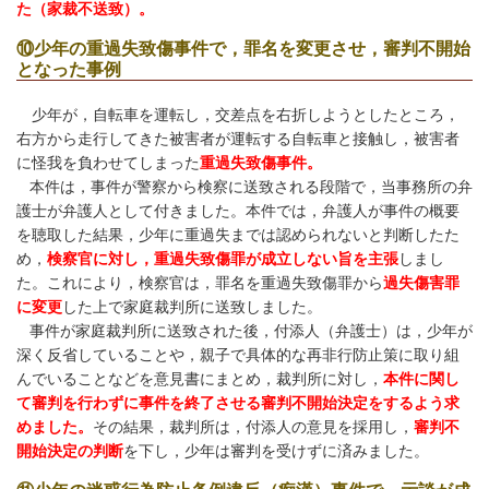
た（家裁不送致）。
⑩少年の重過失致傷事件で，罪名を変更させ，審判不開始
となった事例
少年が，自転車を運転し，交差点を右折しようとしたところ，
右方から走行してきた被害者が運転する自転車と接触し，被害者
に怪我を負わせてしまった
重過失致傷事件。
本件は，事件が警察から検察に送致される段階で，当事務所の弁
護士が弁護人として付きました。
本件では，弁護人が事件の概要
を聴取した結果，少年に重過失までは認められないと判断したた
め，
検察官に対し，重過失致傷罪が成立しない旨を主張
しまし
た。これにより，検察官は，罪名を重過失致傷罪から
過失傷害罪
に変更
した上で家庭裁判所に送致しました。
事件が家庭裁判所に送致された後，付添人（弁護士）は，少年が
深く反省していることや，親子で具体的な再非行防止策に取り組
んでいることなどを意見書にまとめ，裁判所に対し，
本件に関し
て審判を行わずに事件を終了させる審判不開始決定をするよう求
めました。
その結果，裁判所は，付添人の意見を採用し，
審判不
開始決定の判断
を下し，少年は審判を受けずに済みました。