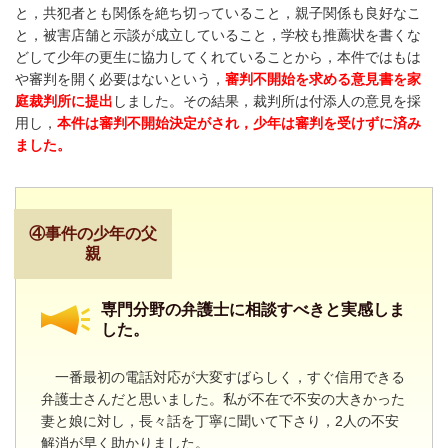
と，共犯者とも関係を絶ち切っていること，親子関係も良好なこ
と，被害店舗と示談が成立していること，学校も推薦状を書くな
どして少年の更生に協力してくれていることから，本件ではもは
や審判を開く必要はないという，
審判不開始を求める意見書を家
庭裁判所に提出
しました。
その結果，裁判所は付添人の意見を採
用し，
本件は審判不開始決定がされ，少年は審判を受けずに済み
ました。
④事件の少年の父
親
専門分野の弁護士に相談すべきと実感しま
した。
一番最初の電話対応が大変すばらしく，すぐ信用できる
弁護士さんだと思いました。私が不在で不安の大きかった
妻と娘に対し，長々話を丁寧に聞いて下さり，
2
人の不安
解消が早く助かりました。