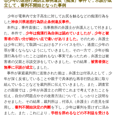
⑪少年の迷惑行為防止条例違反（痴漢）事件で，示談が成
立して，審判不開始となった事例
少年が電車内で女子高生に対してお尻を触るなどの痴漢行為を
した
神奈川県迷惑行為防止条例違反事件。
本件は，事件直後に，当事務所の弁護士が弁護人として付きまし
た。
本件で，
少年は痴漢行為自体は認めていましたが，少年と被
害者の言い分が細かい点で違いがありました。
そのため，弁護士
は少年に対して取調べにおけるアドバイスを行い，過度に少年の
罪が重くならないようにしていきました。その一方で，少年が痴
漢行為を行ったことは紛れもない事実であったため，弁護士は被
害者の父親と示談交渉をしていきました。その結果，
被害者側と
無事に示談が成立
しました。
事件が家庭裁判所に送致された後は，弁護士は付添人として，少
年が深く反省していることや親子で具体的な再非行防止策に取り
組んでいることなどを裁判所に伝えていきました。また，調査官
との面接では，少年が弁護士との間でこれまで考えてきたことを
伝え，自分の問題点やその改善方法について，しっかりと説明を
させました。その結果，裁判所は，付添人（弁護士）の意見を採
用し，
審判不開始決定の判断
を下し，少年は審判を受けずに済み
ました。また，これにより，
学校を辞めるなどの不利益を受ける