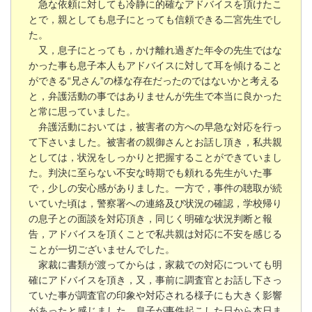
急な依頼に対しても冷静に的確なアドバイスを頂けたこ
とで，親としても息子にとっても信頼できる二宮先生でし
た。
又，息子にとっても，かけ離れ過ぎた年令の先生ではな
かった事も息子本人もアドバイスに対して耳を傾けること
ができる“兄さん”の様な存在だったのではないかと考える
と，弁護活動の事ではありませんが先生で本当に良かった
と常に思っていました。
弁護活動においては，被害者の方への早急な対応を行っ
て下さいました。被害者の親御さんとお話し頂き，私共親
としては，状況をしっかりと把握することができていまし
た。判決に至らない不安な時期でも頼れる先生がいた事
で，少しの安心感がありました。一方で，事件の聴取が続
いていた頃は，警察署への連絡及び状況の確認，学校帰り
の息子との面談を対応頂き，同じく明確な状況判断と報
告，アドバイスを頂くことで私共親は対応に不安を感じる
ことが一切ございませんでした。
家裁に書類が渡ってからは，家裁での対応についても明
確にアドバイスを頂き，又，事前に調査官とお話し下さっ
ていた事が調査官の印象や対応される様子にも大きく影響
があったと感じました。息子が事件起こした日から本日ま