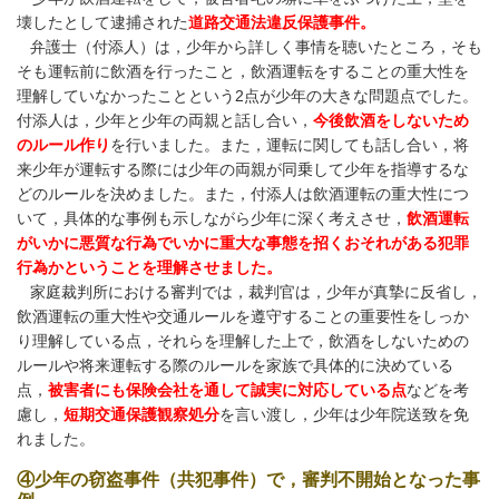
壊したとして逮捕された
道路交通法違反保護事件。
弁護士（付添人）は，少年から詳しく事情を聴いたところ，そも
そも運転前に飲酒を行ったこと，飲酒運転をすることの重大性を
理解していなかったことという
2
点が少年の大きな問題点でした。
付添人は，少年と少年の両親と話し合い，
今後飲酒をしないため
のルール作り
を行いました。また，運転に関しても話し合い，将
来少年が運転する際には少年の両親が同乗して少年を指導するな
どのルールを決めました。また，付添人は飲酒運転の重大性につ
いて，具体的な事例も示しながら少年に深く考えさせ，
飲酒運転
がいかに悪質な行為でいかに重大な事態を招くおそれがある犯罪
行為かということを理解させました。
家庭裁判所における審判では，裁判官は，少年が真摯に反省し，
飲酒運転の重大性や交通ルールを遵守することの重要性をしっか
り理解している点，それらを理解した上で，飲酒をしないための
ルールや将来運転する際のルールを家族で具体的に決めている
点，
被害者にも保険会社を通して誠実に対応している点
などを考
慮し，
短期交通保護観察処分
を言い渡し，少年は少年院送致を免
れました。
④少年の窃盗事件（共犯事件）で，審判不開始となった事