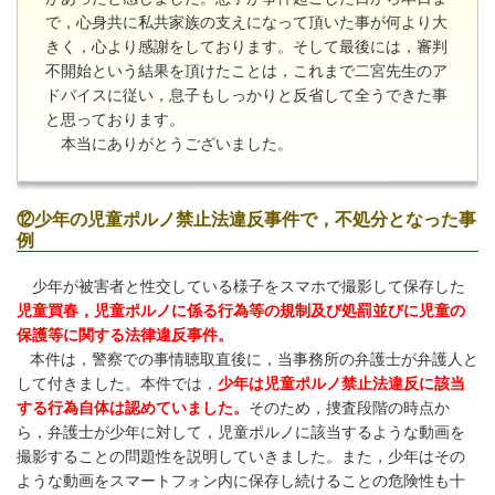
で，心身共に私共家族の支えになって頂いた事が何より大
きく，心より感謝をしております。そして最後には，審判
不開始という結果を頂けたことは，これまで二宮先生のア
ドバイスに従い，息子もしっかりと反省して全うできた事
と思っております。
本当にありがとうございました。
⑫少年の児童ポルノ禁止法違反事件で，不処分となった事
例
少年が被害者と性交している様子をスマホで撮影して保存した
児童買春，児童ポルノに係る行為等の規制及び処罰並びに児童の
保護等に関する法律違反事件。
本件は，警察での事情聴取直後に，当事務所の弁護士が弁護人と
して付きました。
本件では，
少年は児童ポルノ禁止法違反に該当
する行為自体は認めていました。
そのため，捜査段階の時点か
ら，弁護士が少年に対して，児童ポルノに該当するような動画を
撮影することの問題性を説明していきました。また，少年はその
ような動画をスマートフォン内に保存し続けることの危険性も十