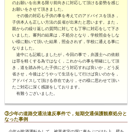
のお願いを出来る限り前向きに対応して頂ける姿勢を感じ
お願いをさせて頂きました。
その後の対応も子供の事を考えてのアドバイスを頂き，
子供本人も正しい方法の反省が出来たと思います。また，
親からの繰り返しの質問に対しても丁寧に対応をして下さ
いました。審判の結果は，不処分となり，学校照会をしな
い様に動いて頂いた結果，照会されず，学校に通える事に
なりました。
途中にも記載しましたが，今回の事で，弁護士への依頼
は罪を軽くする為ではなく，これからの事を明確にして頂
き，道を踏み外した子供にどう対応すれば良いか，どう反
省させ，今後はどうやって生活をして行けば良いのかを，
アドバイスして頂ける存在であり，その様に思わせて頂い
たご対応に深く感謝をしております。
有難うございました。
③少年の道路交通法違反事件で，短期交通保護観察処分と
なった事例
少年が飲酒運転をして，被害者宅の塀に車をぶつけた上，壁を