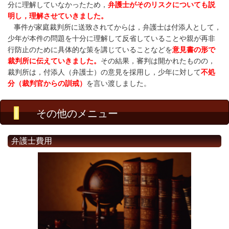
分に理解していなかったため，
弁護士がそのリスクについても説
明し，理解させていきました。
事件が家庭裁判所に送致されてからは，弁護士は付添人として，
少年が本件の問題を十分に理解して反省していることや親が再非
行防止のために具体的な策を講じていることなどを
意見書の形で
裁判所に伝えていきました。
その結果，審判は開かれたものの，
裁判所は，付添人（弁護士）の意見を採用し，少年に対して
不処
分（裁判官からの訓戒）
を言い渡しました。
その他のメニュー
弁護士費用