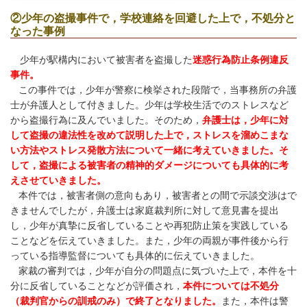
②少年の盗撮事件で，学校連絡を回避した上で，不処分と
なった事例
少年が駅構内において被害者を盗撮した
迷惑行為防止条例違反
事件。
この事件では，少年が警察に検挙された段階で，当事務所の弁護
士が弁護人として付きました。少年は学校生活でのストレスなど
から盗撮行為に及んでいました。そのため，
弁護士は，少年に対
して盗撮の違法性を改めて説明した上で，ストレスを溜めこまな
い方法やストレス発散方法について一緒に考えていきました。そ
して，盗撮による被害者の精神的ダメージについても具体的に考
えさせていきました。
本件では，被害者側の意向もあり，被害者との間で示談交渉はで
きませんでしたが，弁護士は家庭裁判所に対して意見書を提出
し，少年が真摯に反省していることや再犯防止策を実践している
ことなどを伝えていきました。また，少年の両親が事件後から行
っている指導監督についても具体的に伝えていきました。
家裁の審判では，少年が自分の問題点に気づいた上で，本件を十
分に反省していることなどが評価され，
本件については不処分
（裁判官からの訓戒のみ）で終了となりました。
また，本件は警