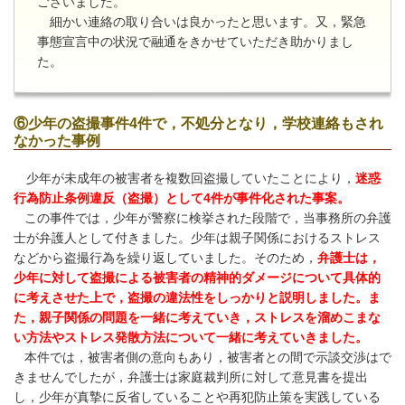
ございました。
細かい連絡の取り合いは良かったと思います。又，緊急
事態宣言中の状況で融通をきかせていただき助かりまし
た。
⑥少年の盗撮事件4件で，不処分となり，学校連絡もされ
なかった事例
少年が未成年の被害者を複数回盗撮していたことにより，
迷惑
行為防止条例違反（盗撮）として4件が事件化された事案。
この事件では，少年が警察に検挙された段階で，当事務所の弁護
士が弁護人として付きました。少年は親子関係におけるストレス
などから盗撮行為を繰り返していました。そのため，
弁護士は，
少年に対して盗撮による被害者の精神的ダメージについて具体的
に考えさせた上で，盗撮の違法性をしっかりと説明しました。ま
た，親子関係の問題を一緒に考えていき，ストレスを溜めこまな
い方法やストレス発散方法について一緒に考えていきました。
本件では，被害者側の意向もあり，被害者との間で示談交渉はで
きませんでしたが，弁護士は家庭裁判所に対して意見書を提出
し，少年が真摯に反省していることや再犯防止策を実践している