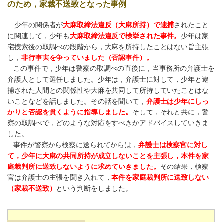
のため，家裁不送致となった事例
少年の関係者が
大麻取締法違反（大麻所持）で逮捕
されたこと
に関連して，少年も
大麻取締法違反で検挙された事件。
少年は家
宅捜索後の取調べの段階から，大麻を所持したことはない旨主張
し，
非行事実を争っていました（否認事件）。
この事件で，少年は警察の取調べの直後に，当事務所の弁護士を
弁護人として選任しました。少年は，弁護士に対して，少年と逮
捕された人間との関係性や大麻を共同して所持していたことはな
いことなどを話しました。その話を聞いて，
弁護士は少年にしっ
かりと否認を貫くように指導しました。
そして，それと共に，警
察の取調べで，どのような対応をすべきかアドバイスしていきま
した。
事件が警察から検察に送られてからは，
弁護士は検察官に対し
て，少年に大麻の共同所持が成立しないことを主張し，本件を家
庭裁判所に送致しないように求めていきました。
その結果，検察
官は弁護士の主張を聞き入れて，
本件を家庭裁判所に送致しない
（家裁不送致）
という判断をしました。