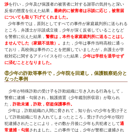
渉
を行い，少年及び保護者の被害者に対する謝罪の気持ちと深い
反省の態度を伝えた結果，
最終的に被害者は示談に応じ，被害届
についても取り下げてくれました。
少年事件では，原則としてすべての事件が家庭裁判所に送られる
ところ，
弁護士が示談成立後，少年が深く反省していることなど
を警察に伝えた結果，
警察は，本件を家庭裁判所に送ることはし
ませんでした（家裁不送致）。
また，少年は事件当時高校に通っ
ており，高校側は事件のことを把握していましたが，弁護士が学
校対応に関するアドバイスを行った結果，
少年は学校を退学せず
に済むこととなりました。
⑧少年の詐欺等事件で，少年院を回避し，保護観察処分と
なった事例
少年が特殊詐欺の受け子を詐欺組織に引き入れる行為をして，
警察に逮捕・勾留され，観護措置（少年鑑別所収容）が取られ
た，
詐欺未遂，詐欺，窃盗保護事件。
少年は，詐欺組織の人間に脅されて，知り合いの少年を受け子と
して詐欺組織に引き入れてしまったところ，受け子の少年が現行
犯逮捕されたことにより，その数か月後に少年も共犯者として
通
常逮捕・勾留
されました。この事件では，少年が警察に逮捕され