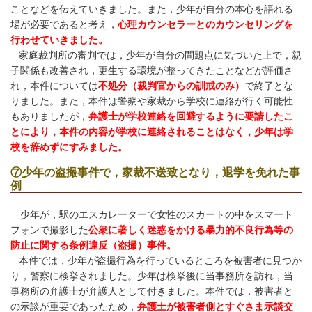
ことなどを伝えていきました。また，少年が自分の本心を語れる
場が必要であると考え，
心理カウンセラーとのカウンセリングを
行わせていきました。
家庭裁判所の審判では，少年が自分の問題点に気づいた上で，親
子関係も改善され，更生する環境が整ってきたことなどが評価さ
れ，本件については
不処分（裁判官からの訓戒のみ）
で終了とな
りました。また，本件は警察や家裁から学校に連絡が行く可能性
もありましたが，
弁護士が学校連絡を回避するように要請したこ
とにより，本件の内容が学校に連絡されることはなく，少年は学
校を辞めずにすみました。
⑦少年の盗撮事件で，家裁不送致となり，退学を免れた事
例
少年が，駅のエスカレーターで女性のスカートの中をスマート
フォンで撮影し
た
公衆に著しく迷惑をかける暴力的不良行為等の
防止に関する条例違反（盗撮）
事件。
本件では，少年が盗撮行為を行っているところを被害者に見つか
り，警察に検挙されました。少年は検挙後に当事務所を訪れ，当
事務所の弁護士が弁護人として付きました。本件では，被害者と
の示談が重要であったため，
弁護士が被害者側とすぐさま示談交