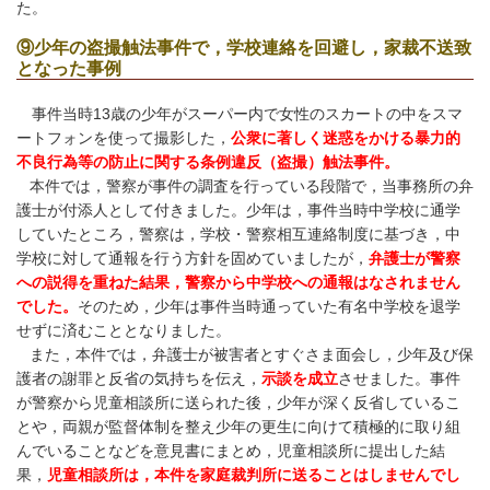
た。
⑨少年の盗撮触法事件で，学校連絡を回避し，家裁不送致
となった事例
事件当時
13
歳の少年がスーパー内で女性のスカートの中をスマ
ートフォンを使って撮影した，
公衆に著しく迷惑をかける暴力的
不良行為等の防止に関する条例違反（盗撮）触法事件。
本件では，警察が事件の調査を行っている段階で，当事務所の弁
護士が付添人として付きました。
少年は，事件当時中学校に通学
していたところ，警察は，学校・警察相互連絡制度に基づき，中
学校に対して通報を行う方針を固めていましたが，
弁護士が警察
への説得を重ねた結果，警察から中学校への通報はなされません
でした。
そのため，少年は事件当時通っていた有名中学校を退学
せずに済むこととなりました。
また，本件では，弁護士が被害者とすぐさま面会し，少年及び保
護者の謝罪と反省の気持ちを伝え，
示談を成立
させました。
事件
が警察から児童相談所に送られた後，少年が深く反省しているこ
とや，両親が監督体制を整え少年の更生に向けて積極的に取り組
んでいることなどを意見書にまとめ，児童相談所に提出した結
果，
児童相談所は，本件を家庭裁判所に送ることはしませんでし