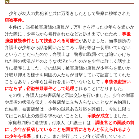
例
少年が友人の共犯者と共に万引きしたとして警察に検挙された
窃盗事件。
本件は，当初被害店舗の店員が，万引きを行った少年らを追いか
けた際に，少年らから暴行されたなどと訴え出ていたため，
事後
強盗被疑事件として捜査される可能性
がありました。当事務所の
弁護士が
少年から話を聞いたところ，暴行等は一切用いていない
ということだったので，弁護士は，警察の取調べでは追いかけら
れた時の状況がどのような状況だったのかを少年に詳しく話すよ
うに指導しました。その結果，被害店舗の店員が少年らを追いか
け取り押える様子を周囲の人たちが目撃していて証言してくれた
こともあり，少年らは暴行を用いていないとして，
事後強盗扱い
にならず，窃盗被疑事件として処理
されることになりました。
その後，弁護人は被害店舗と示談交渉を行いました。少年の謝罪
や反省の状況を伝え，今後店舗に立ち入らないことなども約束し
た結果，被害店舗は，少年の誠意ある対応を評価し，今回に限っ
てはこれ以上の処罰を求めないこととし，
示談が成立
しました。
家庭裁判所に送致後，
付添人（弁護士）は，
調査官との面談の前
に，少年が反省していることを調査官にきちんと伝えられるよう
に少年を指導
しました。また並行して，少年が反省しているこ