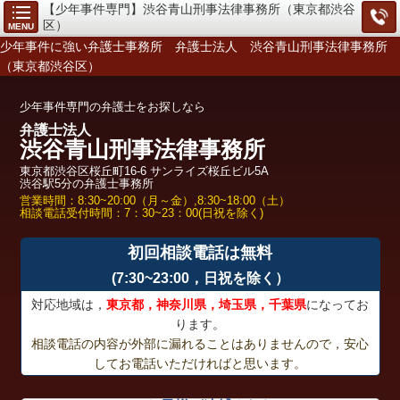
【少年事件専門】渋谷青山刑事法律事務所（東京都渋谷
区）
MENU
少年事件に強い弁護士事務所 弁護士法人 渋谷青山刑事法律事務所
（東京都渋谷区）
少年事件専門の弁護士をお探しなら
弁護士法人
渋谷青山刑事法律事務所
東京都渋谷区桜丘町16-6 サンライズ桜丘ビル5A
渋谷駅5分の弁護士事務所
営業時間：8:30~20:00（月～金）,8:30~18:00（土）
相談電話受付時間：7：30~23：00(日祝を除く)
初回相談電話は無料
(7:30~23:00，日祝を除く）
対応地域は，
東京都，神奈川県，埼玉県，千葉県
になってお
ります。
相談電話の内容が外部に漏れることはありませんので，安心
してお電話いただければと思います。