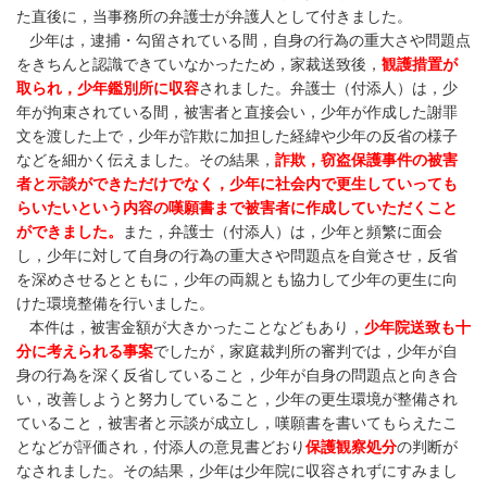
た直後に，当事務所の弁護士が弁護人として付きました。
少年は，逮捕・勾留されている間，自身の行為の重大さや問題点
をきちんと認識できていなかったため，家裁送致後，
観護措置が
取られ，少年鑑別所に収容
されました。
弁護士（付添人）は，少
年が拘束されている間，被害者と直接会い，少年が作成した謝罪
文を渡した上で，少年が詐欺に加担した経緯や少年の反省の様子
などを細かく伝えました。その結果，
詐欺，窃盗保護事件の被害
者と示談ができただけでなく，少年に社会内で更生していっても
らいたいという内容の嘆願書まで被害者に作成していただくこと
ができました。
また，弁護士（付添人）は，少年と頻繁に面会
し，少年に対して自身の行為の重大さや問題点を自覚させ，反省
を深めさせるとともに，少年の両親とも協力して少年の更生に向
けた環境整備を行いました。
本件は，被害金額が大きかったことなどもあり，
少年院送致も十
分に考えられる事案
でしたが，家庭裁判所の審判では，少年が自
身の行為を深く反省していること，少年が自身の問題点と向き合
い，改善しようと努力していること，少年の更生環境が整備され
ていること，被害者と示談が成立し，嘆願書を書いてもらえたこ
となどが評価され，付添人の意見書どおり
保護観察処分
の判断が
なされました。その結果，少年は少年院に収容されずにすみまし